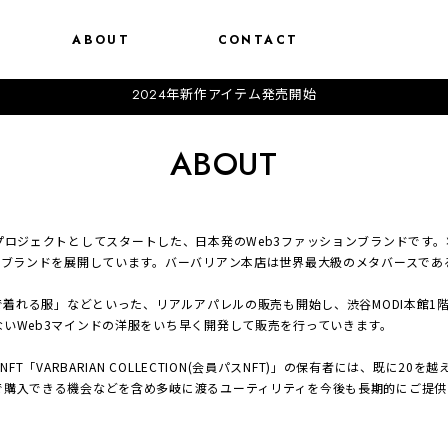
ABOUT
CONTACT
2024年新作アイテム発売開始
ABOUT
月にNFTプロジェクトとしてスタートした、日本発のWeb3ファッションブランド
たブランドを展開しています。バーバリアン本店は世界最大級のメタバースであ
方で着れる服」などといった、リアルアパレルの販売も開始し、渋谷MODI本館
いWeb3マインドの洋服をいち早く開発して販売を行っていきます。
T「VARBARIAN COLLECTION(会員パスNFT)」の保有者には、既に20を
で購入できる機会などを含め多岐に渡るユーティリティを今後も長期的にご提供